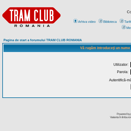
Co
Arhiva video
Biblioteca
Tarif
Me
Pagina de start a forumului TRAM CLUB ROMANIA
Vă rugăm introduceţi un nume de
Utilizator:
Parola:
Autentifică-mă
Powered by
Varianta în limba r