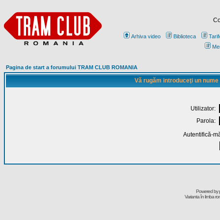
Co
Arhiva video
Biblioteca
Tarif
Me
Pagina de start a forumului TRAM CLUB ROMANIA
Vă rugăm introduceţi un nume de
Utilizator:
Parola:
Autentifică-mă
Powered by
Varianta în limba r