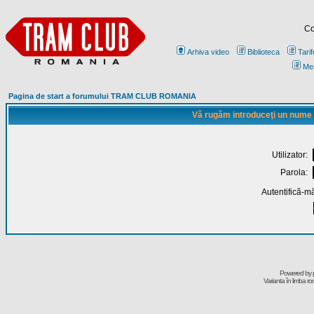
Co
Arhiva video
Biblioteca
Tarif
Me
Pagina de start a forumului TRAM CLUB ROMANIA
Vă rugăm introduceţi un nume de
Utilizator:
Parola:
Autentifică-mă
Powered by
Varianta în limba r