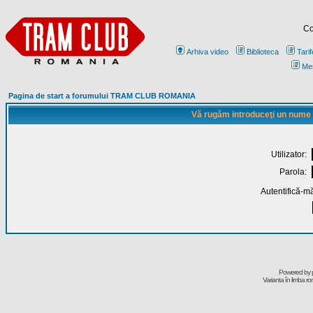
Co
Arhiva video
Biblioteca
Tarif
Me
Pagina de start a forumului TRAM CLUB ROMANIA
Vă rugăm introduceţi un nume de
Utilizator:
Parola:
Autentifică-mă
Powered by
Varianta în limba r