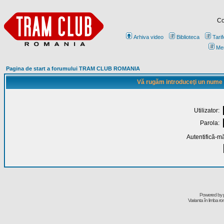
Co
Arhiva video
Biblioteca
Tarif
Me
Pagina de start a forumului TRAM CLUB ROMANIA
Vă rugăm introduceţi un nume de
Utilizator:
Parola:
Autentifică-mă
Powered by
Varianta în limba r