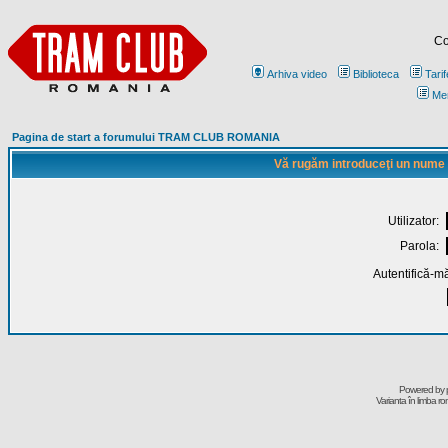
Co
Arhiva video
Biblioteca
Tarif
Me
Pagina de start a forumului TRAM CLUB ROMANIA
Vă rugăm introduceţi un nume de
Utilizator:
Parola:
Autentifică-mă
Powered by
Varianta în limba r