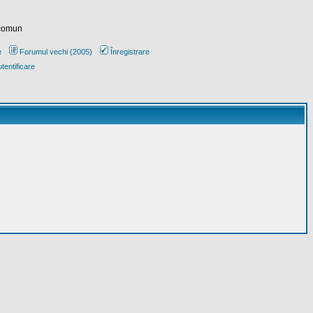
 comun
e
Forumul vechi (2005)
Înregistrare
tentificare