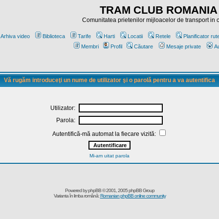
TRAM CLUB ROMANIA
Comunitatea prietenilor mijloacelor de transport in
Arhiva video
Biblioteca
Tarife
Harti
Locatii
Retele
Planificator rut
Membri
Profil
Căutare
Mesaje private
Au
Vă rugăm introduceţi un nume de utilizator şi o parolă pentru a va autentifica
Utilizator:
Parola:
Autentifică-mă automat la fiecare vizită:
Mi-am uitat parola
Powered by
phpBB
© 2001, 2005 phpBB Group
Varianta în limba română:
Romanian phpBB online community