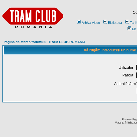
Co
Arhiva video
Biblioteca
Tarif
Me
Pagina de start a forumului TRAM CLUB ROMANIA
Vă rugăm introduceţi un nume de
Utilizator:
Parola:
Autentifică-mă
Powered by
Varianta în limba r