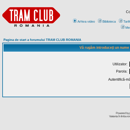
Co
Arhiva video
Biblioteca
Tarif
Me
Pagina de start a forumului TRAM CLUB ROMANIA
Vă rugăm introduceţi un nume de
Utilizator:
Parola:
Autentifică-mă
Powered by
Varianta în limba r