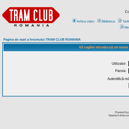
Co
Arhiva video
Biblioteca
Tarif
Me
Pagina de start a forumului TRAM CLUB ROMANIA
Vă rugăm introduceţi un nume de
Utilizator:
Parola:
Autentifică-mă
Powered by
Varianta în limba r