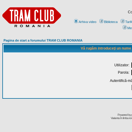
Co
Arhiva video
Biblioteca
Tarif
Me
Pagina de start a forumului TRAM CLUB ROMANIA
Vă rugăm introduceţi un nume de
Utilizator:
Parola:
Autentifică-mă
Powered by
Varianta în limba r