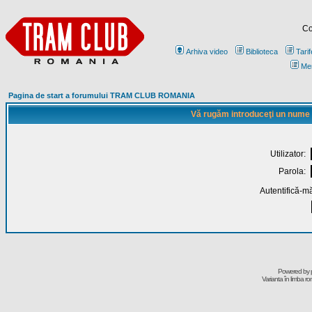
Co
Arhiva video
Biblioteca
Tarif
Me
Pagina de start a forumului TRAM CLUB ROMANIA
Vă rugăm introduceţi un nume de
Utilizator:
Parola:
Autentifică-mă
Powered by
Varianta în limba r