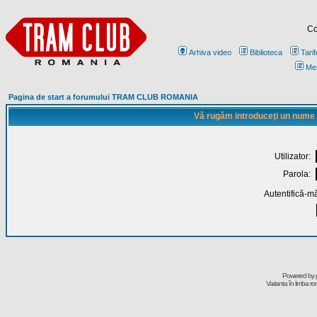
Co
Arhiva video
Biblioteca
Tarif
Me
Pagina de start a forumului TRAM CLUB ROMANIA
Vă rugăm introduceţi un nume de
Utilizator:
Parola:
Autentifică-mă
Powered by
Varianta în limba r