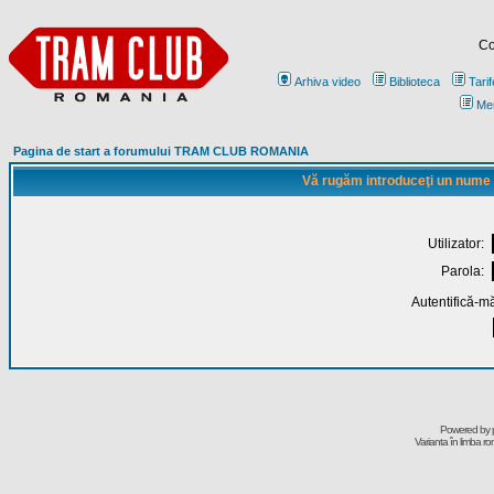
Co
Arhiva video
Biblioteca
Tarif
Me
Pagina de start a forumului TRAM CLUB ROMANIA
Vă rugăm introduceţi un nume de
Utilizator:
Parola:
Autentifică-mă
Powered by
Varianta în limba r