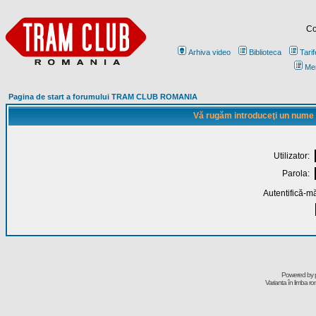
Co
Arhiva video
Biblioteca
Tarif
Me
Pagina de start a forumului TRAM CLUB ROMANIA
Vă rugăm introduceţi un nume de
Utilizator:
Parola:
Autentifică-mă
Powered by
Varianta în limba r