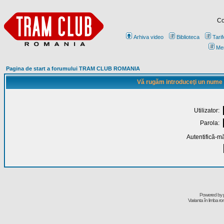
Co
Arhiva video
Biblioteca
Tarif
Me
Pagina de start a forumului TRAM CLUB ROMANIA
Vă rugăm introduceţi un nume de
Utilizator:
Parola:
Autentifică-mă
Powered by
Varianta în limba r