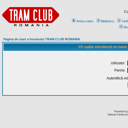
Co
Arhiva video
Biblioteca
Tarif
Me
Pagina de start a forumului TRAM CLUB ROMANIA
Vă rugăm introduceţi un nume de
Utilizator:
Parola:
Autentifică-mă
Powered by
Varianta în limba r