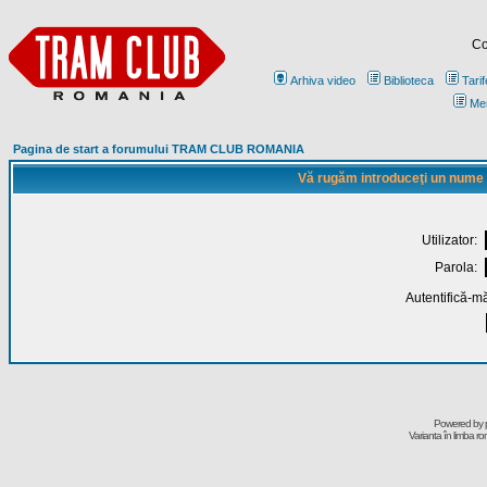
Co
Arhiva video
Biblioteca
Tarif
Me
Pagina de start a forumului TRAM CLUB ROMANIA
Vă rugăm introduceţi un nume de
Utilizator:
Parola:
Autentifică-mă
Powered by
Varianta în limba r