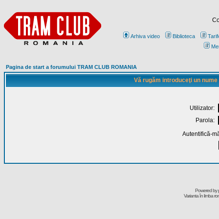
Co
Arhiva video
Biblioteca
Tarif
Me
Pagina de start a forumului TRAM CLUB ROMANIA
Vă rugăm introduceţi un nume de
Utilizator:
Parola:
Autentifică-mă
Powered by
Varianta în limba r