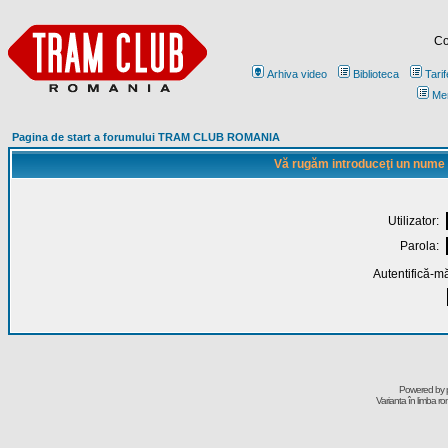
Co
Arhiva video
Biblioteca
Tarif
Me
Pagina de start a forumului TRAM CLUB ROMANIA
Vă rugăm introduceţi un nume de
Utilizator:
Parola:
Autentifică-mă
Powered by
Varianta în limba r