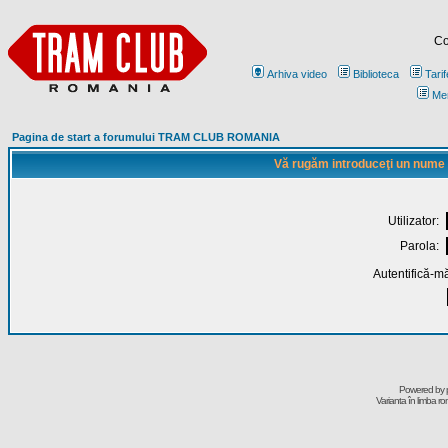
Co
Arhiva video
Biblioteca
Tarif
Me
Pagina de start a forumului TRAM CLUB ROMANIA
Vă rugăm introduceţi un nume de
Utilizator:
Parola:
Autentifică-mă
Powered by
Varianta în limba r