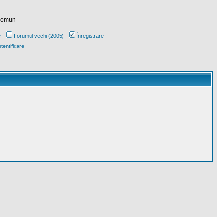
 comun
e
Forumul vechi (2005)
Înregistrare
tentificare