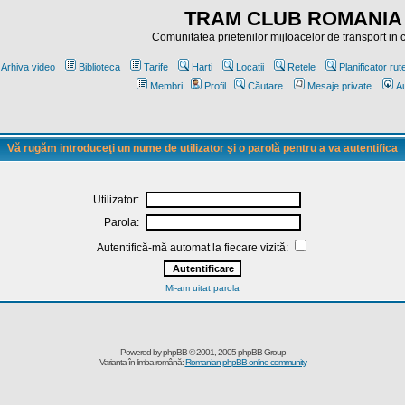
TRAM CLUB ROMANIA
Comunitatea prietenilor mijloacelor de transport in
Arhiva video
Biblioteca
Tarife
Harti
Locatii
Retele
Planificator rut
Membri
Profil
Căutare
Mesaje private
Au
Vă rugăm introduceţi un nume de utilizator şi o parolă pentru a va autentifica
Utilizator:
Parola:
Autentifică-mă automat la fiecare vizită:
Mi-am uitat parola
Powered by
phpBB
© 2001, 2005 phpBB Group
Varianta în limba română:
Romanian phpBB online community