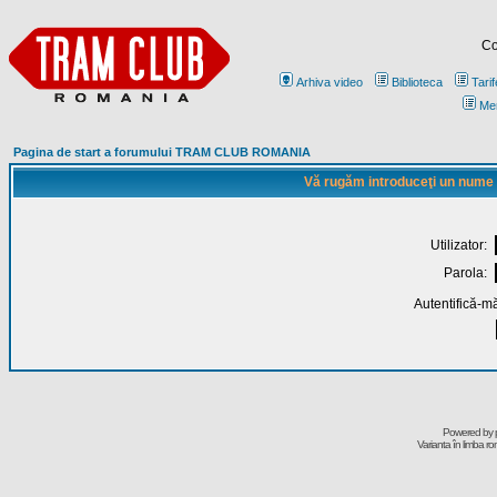
Co
Arhiva video
Biblioteca
Tarif
Me
Pagina de start a forumului TRAM CLUB ROMANIA
Vă rugăm introduceţi un nume de
Utilizator:
Parola:
Autentifică-mă
Powered by
Varianta în limba r