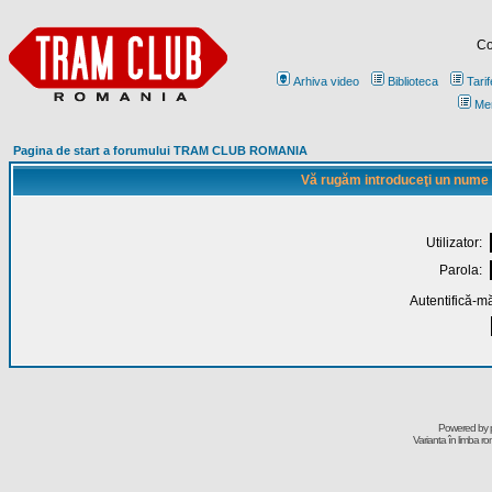
Co
Arhiva video
Biblioteca
Tarif
Me
Pagina de start a forumului TRAM CLUB ROMANIA
Vă rugăm introduceţi un nume de
Utilizator:
Parola:
Autentifică-mă
Powered by
Varianta în limba r