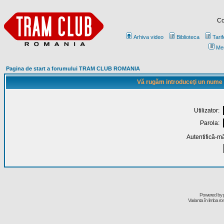
Co
Arhiva video
Biblioteca
Tarif
Me
Pagina de start a forumului TRAM CLUB ROMANIA
Vă rugăm introduceţi un nume de
Utilizator:
Parola:
Autentifică-mă
Powered by
Varianta în limba r