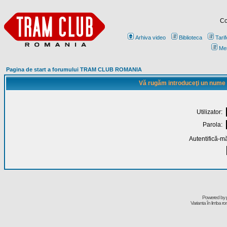
Co
Arhiva video
Biblioteca
Tarif
Me
Pagina de start a forumului TRAM CLUB ROMANIA
Vă rugăm introduceţi un nume de
Utilizator:
Parola:
Autentifică-mă
Powered by
Varianta în limba r