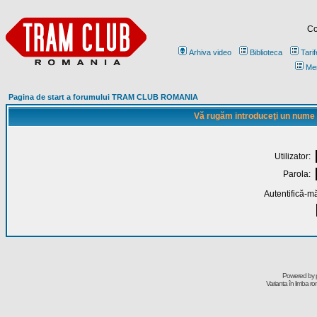
Co
Arhiva video
Biblioteca
Tarif
Me
Pagina de start a forumului TRAM CLUB ROMANIA
Vă rugăm introduceţi un nume de
Utilizator:
Parola:
Autentifică-mă
Powered by
Varianta în limba r