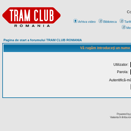
Co
Arhiva video
Biblioteca
Tarif
Me
Pagina de start a forumului TRAM CLUB ROMANIA
Vă rugăm introduceţi un nume de
Utilizator:
Parola:
Autentifică-mă
Powered by
Varianta în limba r