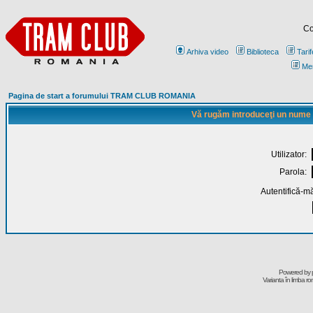
Co
Arhiva video
Biblioteca
Tarif
Me
Pagina de start a forumului TRAM CLUB ROMANIA
Vă rugăm introduceţi un nume de
Utilizator:
Parola:
Autentifică-mă
Powered by
Varianta în limba r