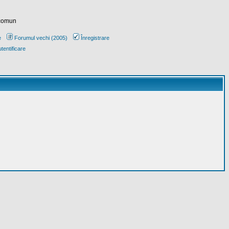
 comun
e
Forumul vechi (2005)
Înregistrare
tentificare