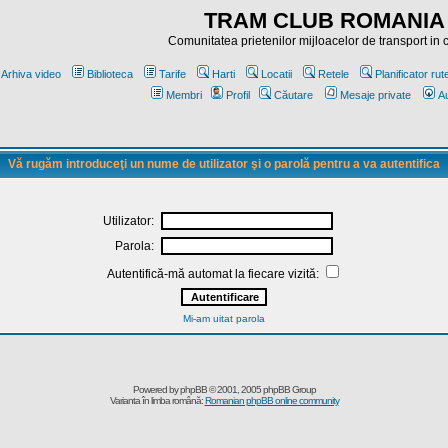
TRAM CLUB ROMANIA
Comunitatea prietenilor mijloacelor de transport in
Arhiva video
Biblioteca
Tarife
Harti
Locatii
Retele
Planificator rut
Membri
Profil
Căutare
Mesaje private
Au
Vă rugăm introduceţi un nume de utilizator şi o parolă pentru a va autentifica
Utilizator:
Parola:
Autentifică-mă automat la fiecare vizită:
Mi-am uitat parola
Powered by
phpBB
© 2001, 2005 phpBB Group
Varianta în limba română:
Romanian phpBB online community