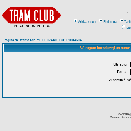
Co
Arhiva video
Biblioteca
Tarif
Me
Pagina de start a forumului TRAM CLUB ROMANIA
Vă rugăm introduceţi un nume de
Utilizator:
Parola:
Autentifică-mă
Powered by
Varianta în limba r