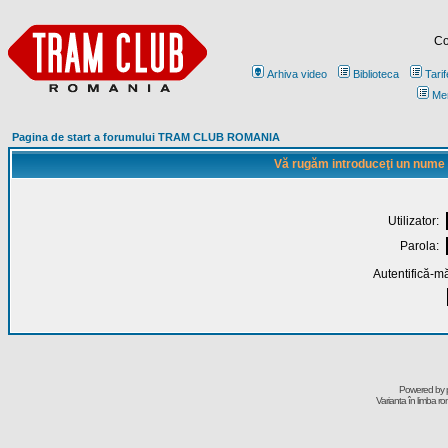
Co
Arhiva video
Biblioteca
Tarif
Me
Pagina de start a forumului TRAM CLUB ROMANIA
Vă rugăm introduceţi un nume de
Utilizator:
Parola:
Autentifică-mă
Powered by
Varianta în limba r