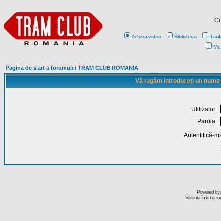
Co
Arhiva video
Biblioteca
Tarif
Me
Pagina de start a forumului TRAM CLUB ROMANIA
Vă rugăm introduceţi un nume de
Utilizator:
Parola:
Autentifică-mă
Powered by
Varianta în limba r