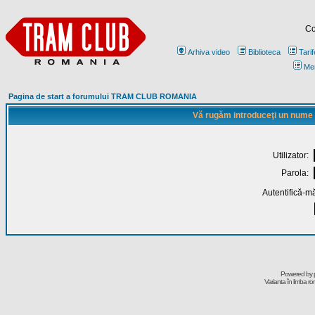
Co
Arhiva video
Biblioteca
Tarif
Me
Pagina de start a forumului TRAM CLUB ROMANIA
Vă rugăm introduceţi un nume de
Utilizator:
Parola:
Autentifică-mă
Powered by
Varianta în limba r