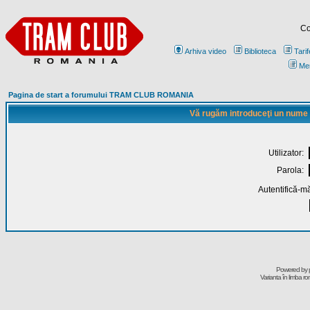
Co
Arhiva video
Biblioteca
Tarif
Me
Pagina de start a forumului TRAM CLUB ROMANIA
Vă rugăm introduceţi un nume de
Utilizator:
Parola:
Autentifică-mă
Powered by
Varianta în limba r