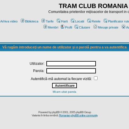
TRAM CLUB ROMANIA
Comunitatea prietenilor mijloacelor de transport in
Arhiva video
Biblioteca
Tarife
Harti
Locatii
Retele
Planificator rut
Membri
Profil
Căutare
Mesaje private
Au
Vă rugăm introduceţi un nume de utilizator şi o parolă pentru a va autentifica
Utilizator:
Parola:
Autentifică-mă automat la fiecare vizită:
Mi-am uitat parola
Powered by
phpBB
© 2001, 2005 phpBB Group
Varianta în limba română:
Romanian phpBB online community