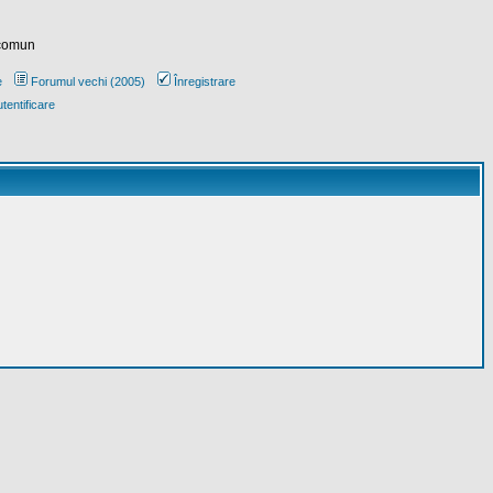
 comun
e
Forumul vechi (2005)
Înregistrare
tentificare