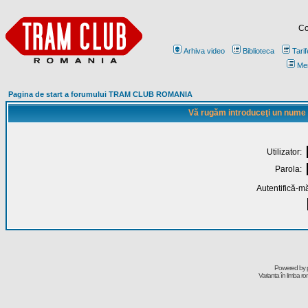
Co
Arhiva video
Biblioteca
Tarif
Me
Pagina de start a forumului TRAM CLUB ROMANIA
Vă rugăm introduceţi un nume de
Utilizator:
Parola:
Autentifică-mă
Powered by
Varianta în limba r