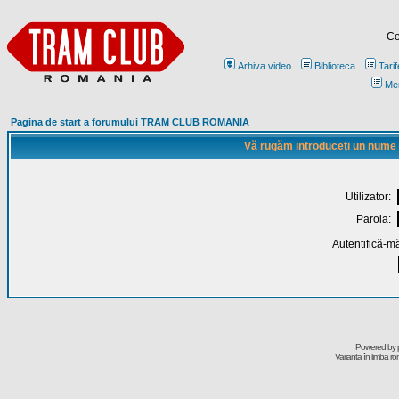
Co
Arhiva video
Biblioteca
Tarif
Me
Pagina de start a forumului TRAM CLUB ROMANIA
Vă rugăm introduceţi un nume de
Utilizator:
Parola:
Autentifică-mă
Powered by
Varianta în limba r