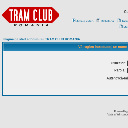
Co
Arhiva video
Biblioteca
Tarif
Me
Pagina de start a forumului TRAM CLUB ROMANIA
Vă rugăm introduceţi un nume de
Utilizator:
Parola:
Autentifică-mă
Powered by
Varianta în limba r