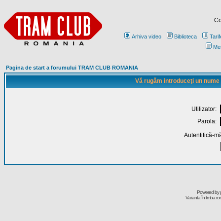
Co
Arhiva video
Biblioteca
Tarif
Me
Pagina de start a forumului TRAM CLUB ROMANIA
Vă rugăm introduceţi un nume de
Utilizator:
Parola:
Autentifică-mă
Powered by
Varianta în limba r