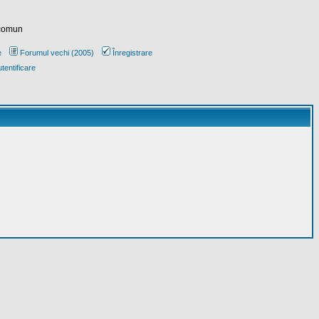
 comun
e
Forumul vechi (2005)
Înregistrare
tentificare