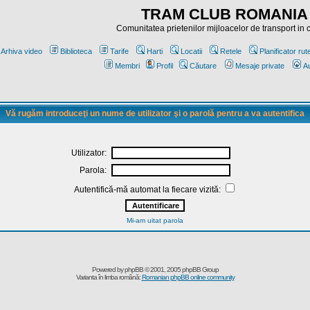
TRAM CLUB ROMANIA
Comunitatea prietenilor mijloacelor de transport in
Arhiva video
Biblioteca
Tarife
Harti
Locatii
Retele
Planificator rut
Membri
Profil
Căutare
Mesaje private
Au
Vă rugăm introduceţi un nume de utilizator şi o parolă pentru a va autentifica
Utilizator:
Parola:
Autentifică-mă automat la fiecare vizită:
Mi-am uitat parola
Powered by
phpBB
© 2001, 2005 phpBB Group
Varianta în limba română:
Romanian phpBB online community