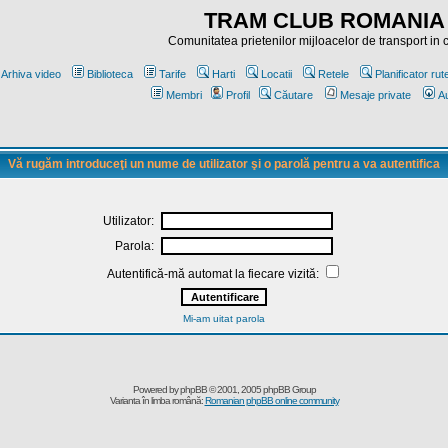
TRAM CLUB ROMANIA
Comunitatea prietenilor mijloacelor de transport in
Arhiva video
Biblioteca
Tarife
Harti
Locatii
Retele
Planificator rut
Membri
Profil
Căutare
Mesaje private
Au
Vă rugăm introduceţi un nume de utilizator şi o parolă pentru a va autentifica
Utilizator:
Parola:
Autentifică-mă automat la fiecare vizită:
Mi-am uitat parola
Powered by
phpBB
© 2001, 2005 phpBB Group
Varianta în limba română:
Romanian phpBB online community