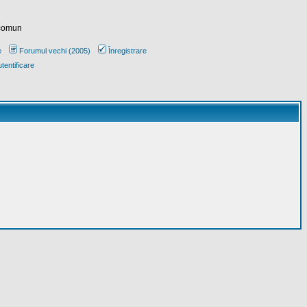
 comun
e
Forumul vechi (2005)
Înregistrare
tentificare