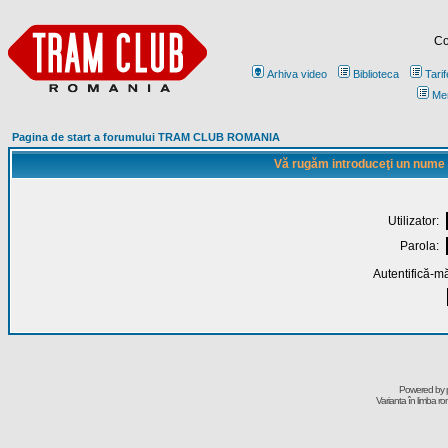
Co
Arhiva video
Biblioteca
Tarif
Me
Pagina de start a forumului TRAM CLUB ROMANIA
Vă rugăm introduceţi un nume de
Utilizator:
Parola:
Autentifică-mă
Powered by
Varianta în limba r