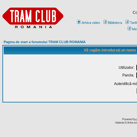
Co
Arhiva video
Biblioteca
Tarif
Me
Pagina de start a forumului TRAM CLUB ROMANIA
Vă rugăm introduceţi un nume de
Utilizator:
Parola:
Autentifică-mă
Powered by
Varianta în limba r