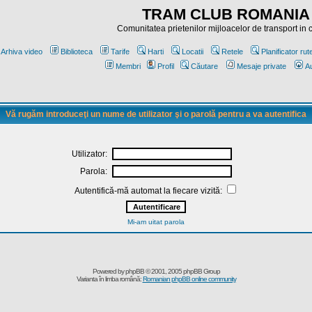
TRAM CLUB ROMANIA
Comunitatea prietenilor mijloacelor de transport in
Arhiva video
Biblioteca
Tarife
Harti
Locatii
Retele
Planificator rut
Membri
Profil
Căutare
Mesaje private
Au
Vă rugăm introduceţi un nume de utilizator şi o parolă pentru a va autentifica
Utilizator:
Parola:
Autentifică-mă automat la fiecare vizită:
Mi-am uitat parola
Powered by
phpBB
© 2001, 2005 phpBB Group
Varianta în limba română:
Romanian phpBB online community