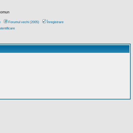
 comun
e
Forumul vechi (2005)
Înregistrare
tentificare