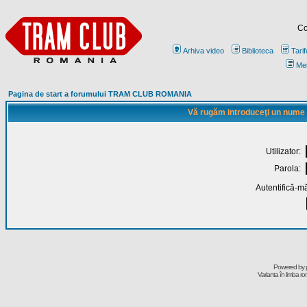
Co
Arhiva video
Biblioteca
Tarif
Me
Pagina de start a forumului TRAM CLUB ROMANIA
Vă rugăm introduceţi un nume de
Utilizator:
Parola:
Autentifică-mă
Powered by
Varianta în limba r