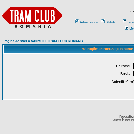
Co
Arhiva video
Biblioteca
Tarif
Me
Pagina de start a forumului TRAM CLUB ROMANIA
Vă rugăm introduceţi un nume de
Utilizator:
Parola:
Autentifică-mă
Powered by
Varianta în limba r