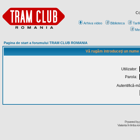
Co
Arhiva video
Biblioteca
Tarif
Me
Pagina de start a forumului TRAM CLUB ROMANIA
Vă rugăm introduceţi un nume de
Utilizator:
Parola:
Autentifică-mă
Powered by
Varianta în limba r