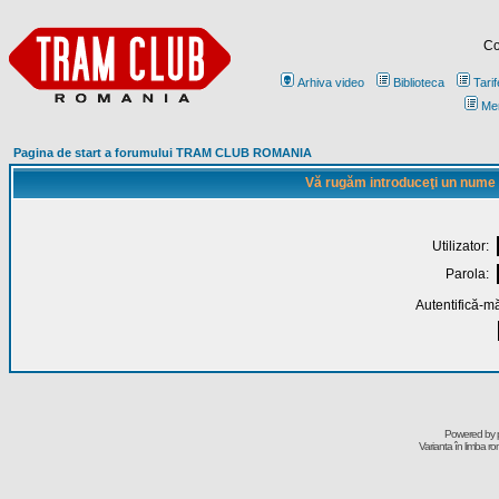
Co
Arhiva video
Biblioteca
Tarif
Me
Pagina de start a forumului TRAM CLUB ROMANIA
Vă rugăm introduceţi un nume de
Utilizator:
Parola:
Autentifică-mă
Powered by
Varianta în limba r