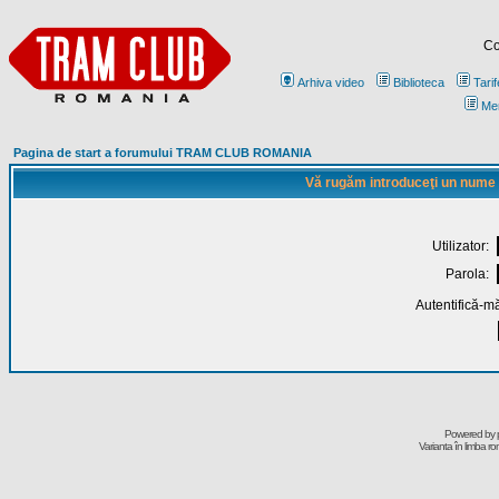
Co
Arhiva video
Biblioteca
Tarif
Me
Pagina de start a forumului TRAM CLUB ROMANIA
Vă rugăm introduceţi un nume de
Utilizator:
Parola:
Autentifică-mă
Powered by
Varianta în limba r